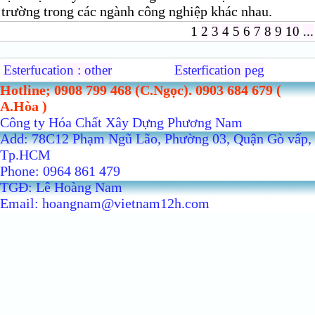
trường trong các ngành công nghiệp khác nhau.
1
2
3
4
5
6
7
8
9
10
...
Esterfucation : other
Esterfication peg
Hotline; 0908 799 468 (C.Ngọc). 0903 684 679 (
A.Hòa )
Công ty Hóa Chất Xây Dựng Phương Nam
Add: 78C12 Phạm Ngũ Lão, Phường 03, Quận Gò vấp,
Tp.HCM
Phone: 0964 861 479
TGĐ: Lê Hoàng Nam
Email: hoangnam@vietnam12h.com