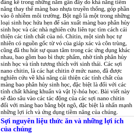
đáng kể trong những năm gần đây do khả năng tiềm
năng thay thế màng bao nhựa truyền thống, góp phần
vào ô nhiễm môi trường. Bột ngô là một trong những
loại sinh học hứa hẹn để sản xuất màng bao phân hủy
sinh học và các nhà nghiên cứu liên tục tìm cách cải
thiện các tính chất của nó. Chitin, một sinh học tự
nhiên có nguồn gốc từ vỏ của giáp xác và côn trùng,
cũng đã thu hút sự quan tâm trong các ứng dụng khác
nhau, bao gồm bao bì thực phẩm, nhờ tính phân hủy
sinh học và tính tương thích với sinh thái. Các sợi
nano chitin, là các hạt chitin ở mức nano, đã được
nghiên cứu về khả năng cải thiện các tính chất của
màng bao phân hủy sinh học, đặc biệt là đối với các
tính chất kháng khuẩn và vật lý-hóa học. Bài viết này
sẽ đào sâu vào các tác động của các sợi nano chitin
đối với màng bao bằng bột ngô, đặc biệt là nhấn mạnh
những lợi ích và ứng dụng tiềm năng của chúng.
Sợi nguyên liệu thức ăn và những lợi ích
của chúng