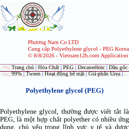
Phương Nam Co LTD
Cung cấp Polyethylene glycol - PEG Korea
© 8/8/2026 - Vietnam12h.com Application
Trang chủ
|
Hóa Chất
|
PEG
|
Decanedioic
|
Dầu gốc
99%
|
Tween
|
Hoạt động bề mặt
|
Giá phân Urea
|
Polyethylene glycol (PEG)
Polyethylene glycol, thường được viết tắt là
PEG, là một hợp chất polyether có nhiều ứng
dụng, chủ yếu trong lĩnh vực y tế và dược