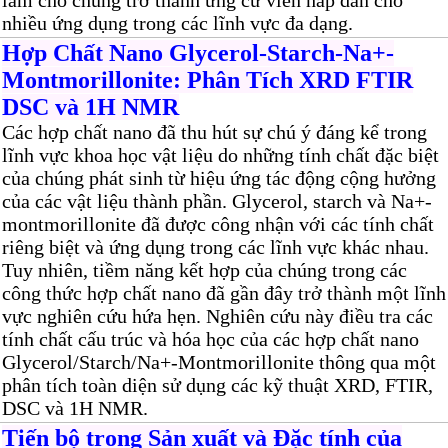
làm cho chúng trở thành ứng cử viên hấp dẫn cho
nhiều ứng dụng trong các lĩnh vực đa dạng.
Hợp Chất Nano Glycerol-Starch-Na+-
Montmorillonite: Phân Tích XRD FTIR
DSC và 1H NMR
Các hợp chất nano đã thu hút sự chú ý đáng kể trong
lĩnh vực khoa học vật liệu do những tính chất đặc biệt
của chúng phát sinh từ hiệu ứng tác động cộng hưởng
của các vật liệu thành phần. Glycerol, starch và Na+-
montmorillonite đã được công nhận với các tính chất
riêng biệt và ứng dụng trong các lĩnh vực khác nhau.
Tuy nhiên, tiềm năng kết hợp của chúng trong các
công thức hợp chất nano đã gần đây trở thành một lĩnh
vực nghiên cứu hứa hẹn. Nghiên cứu này điều tra các
tính chất cấu trúc và hóa học của các hợp chất nano
Glycerol/Starch/Na+-Montmorillonite thông qua một
phân tích toàn diện sử dụng các kỹ thuật XRD, FTIR,
DSC và 1H NMR.
Tiến bộ trong Sản xuất và Đặc tính của