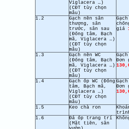
Viglacera …)
(CĐT tùy chọn
mẫu)
1.2
Gạch nền sân
Gạch
thượng, sân
chốn
trước, sân sau
giá
(Đống tâm, Bạch
mã, Viglacera …)
(CĐT tùy chọn
mẫu)
1.3
Gạch nền WC
Gạch
(Đống tâm, Bạch
Đơn 
mã, Viglacera …)
130,
(CĐT tùy chọn
mẫu)
1.4
Gạch ốp WC (Đống
Gạch
tâm, Bạch mã,
Đơn 
Viglacera …)
130,
(CĐT tùy chọn
mẫu)
1.5
Keo chà ron
Khoá
trìn
1.6
Đá ốp trang trí
Khôn
(Mặt tiền, sân
vườn)