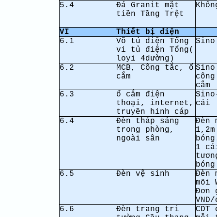
5.4
Đá Granit mặt
Khôn
tiền Tầng Trệt
VI
Thiết bị điện
6.1
Võ tủ điện Tổng
Sino
vi tủ điện Tổng(
loyi 4dường)
6.2
MCB, Công tắc, ổ
Sino
cắm
công
cắm
6.3
ổ cắm điện
Sino
thoại, internet,
cái
truyền hinh cáp
6.4
Đèn tháp sáng
Đèn 
trong phòng,
1,2m
ngoài sân
bóng
1 cá
tươn
bóng
6.5
Đèn vệ sinh
Đèn 
mỗi 
Đơn 
VND/
6.6
Đèn trang tri
CDT 