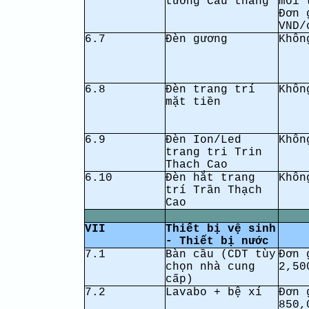
tường Cầu thang
mỗi 
Đơn 
VND/
6.7
Đèn gương
Khôn
6.8
Đèn trang trí
Khôn
mặt tiền
6.9
Đèn Ion/Led
Khôn
trang tri Trin
Thach Cao
6.10
Đèn hắt trang
Khôn
trí Trần Thạch
Cao
VII
Thiết bị vệ sinh
- Thiết bị nước
7.1
Bàn cầu (CDT tùy
Đơn 
chọn nhà cung
2,50
cấp)
7.2
Lavabo + bệ xí
Đơn 
850,