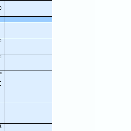
0
d
d
m
(
i