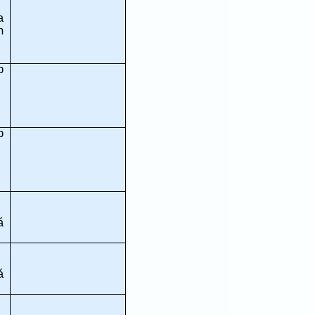
a
n
p
p
á
á