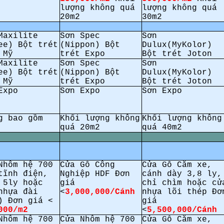
lượng không quá
lượng không quá
20m2
30m2
Maxilite
Sơn Spec
Sơn
ee) Bột trét
(Nippon) Bột
Dulux(MyKolor)
 Mỹ
trét Expo
Bột trét Joton
Maxilite
Sơn Spec
Sơn
ee) Bột trét
(Nippon) Bột
Dulux(MyKolor)
 Mỹ
trét Expo
Bột trét Joton
Expo
Sơn Expo
Sơn Expo
g bao gồm
Khối lượng không
Khối lượng không
quá 20m2
quá 40m2
Nhôm hệ 700
Cửa Gỗ Công
Cửa Gỗ Căm xe,
tĩnh điện,
Nghiệp HDF Đơn
cánh dày 3,8 ly,
 5ly hoặc
giá
chỉ chìm hoặc cử
nhựa đài
<
3,000,000/Cánh
nhựa lõi thép Đơ
) Đơn giá <
giá
000/m2
<
5,500,000/Cánh
Nhôm hệ 700
Cửa Nhôm hệ 700
Cửa Gỗ Căm xe,