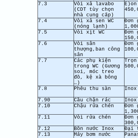
7.3
Vòi xả lavabo
E)on
(CDT tùy chọn
450,
nhà cung cấp)
7.4
Vòi xả sen WC
Đơn 
(nóng lạnh)
1,00
7.5
Vòi xịt WC
Đơn 
150,
7.6
Vòi sân
Đơn 
thượng,ban công
100,
sân
7.7
Các phụ kiện
Trọn
trong WC (Gương
500,
soi, móc treo
đồ, kệ xà bông
…)
7.8
Phễu thu sàn
Inox
7.90
Cầu chặn rác
Inox
7.10
Chậu rửa chén
Đơn 
1,30
7.11
Vòi rửa chén
Đơn 
300,
7.12
Bồn nước Inox
Đại 
7.13
Máy bơm nước
Pana