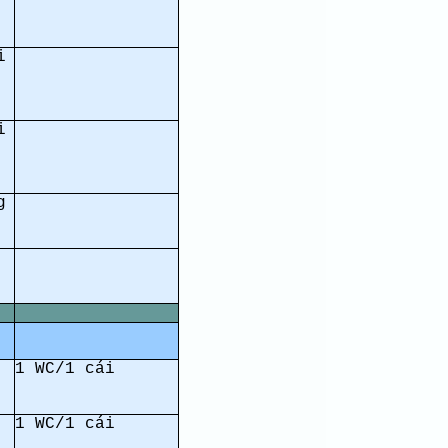
i
i
g
1 WC/1 cái
1 WC/1 cái