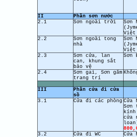
II
Phần sơn nước
2.1
Sơn ngoài trời
Sơn 
(Jym
Việt
2.2
Sơn ngoài tong
Sơn 
nhà
(Jym
Việt
2.3
Sơn cửa, lan
Sơn 
can, khung sắt
bảo vệ
2.4
Sơn gai, Sơn gấm
Khôn
trang trí
III
Phần cửa đi cửa
sồ
3.1
Cửa đi các phòng
Cửa 
Sơn 
kính
cửa 
loan
800,
3.2
Cửa đi WC
Cửa 