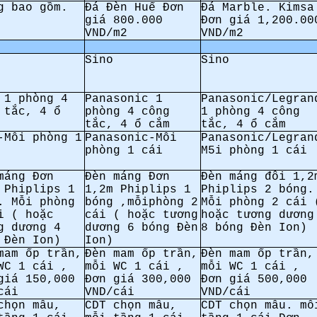
g bao gồm.
Đá Đèn Huế Đơn
Đá Marble. Kimsa
giá 800.000
Đơn giá 1,200.00
VND/m2
VND/m2
Sino
Sino
 1 phòng 4
Panasonic 1
Panasonic/Legran
 tắc, 4 ổ
phòng 4 công
1 phòng 4 công
tắc, 4 ổ cắm
tắc, 4 ổ cắm
-Mỗi phòng 1
Panasonic-Mỗi
Panasonic/Legran
phòng 1 cái
M5i phòng 1 cái
máng Đơn
Đèn máng Đơn
Đèn máng đôi 1,2
 Phiplips 1
1,2m Phiplips 1
Phiplips 2 bóng.
. Mỗi phòng
bóng ,mỗiphòng 2
Mỗi phòng 2 cái 
i ( hoặc
cái ( hoặc tương
hoặc tương dương
g dương 4
dương 6 bóng Đèn
8 bóng Đèn Ion)
 Đèn Ion)
Ion)
mam ốp trần,
Đèn mam ốp trần,
Đèn mam ốp trần,
WC 1 cái ,
mỗi WC 1 cái ,
mỗi WC 1 cái ,
giá 150,000
Đơn giá 300,000
Đơn giá 500,000
cái
VND/cái
VND/cái
chọn mẫu,
CDT chọn mẫu,
CDT chọn mẫu. mỗ