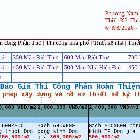
Phương Nam
Thiết Kế, Thi
© 8/8/2026 -
hi công Phần Thô
|
Thi công nhà phố
|
Thiết kế nhà
|
Thiết
hất
350 Mẫu Biệt Thự
600 Mẫu Biệt Thự
700 
hất
450 Mẫu Biệt Thự
500 Mẫu Nhà Hiện Đại
450 
ự
Báo Giá Thi Công Phần Hoàn Thiện
 phép xây dựng và hồ sơ thiết kế kỹ t
0,000 VNĐ/m2
2,800,000 VNĐ/m2
2,400,000 VNĐ/m2
 600x600
Gạch 600x600
Gạch 600x600 bón
g trượt Đơn
bóng kính Đơn
kính TP Đơn giá
200,000/m2
giá
300,000/m2
500,000/m2