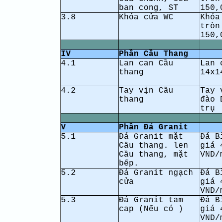
ban cong, ST
150,
3.8
Khóa cửa WC
Khóa
tròn
150,
IV
Phần Cầu Thang
4.1
Lan can Cầu
Lan 
thang
14x1
4.2
Tay vịn Cầu
Tay
thang
đào 
trụ
V
Phần Đá Granit
5.1
Đá Granit mặt
Đá B
Cầu thang. len
giá 
Cầu thang, mặt
VND/
bếp.
5.2
Đá Granit ngạch
Đá B
cửa
giá 
VND/
5.3
Đá Granit tam
Đá B
cap (Nếu có )
giá 
VND/