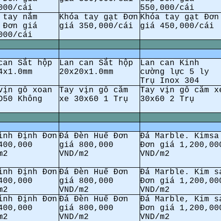
000/cái
550,000/cái
 tay nắm
Khóa tay gạt Đơn
Khóa tay gạt Đơn
 Đơn giá
giá 350,000/cái
giá 450,000/cái
000/cái
can Sắt hộp
Lan can Sắt hộp
Lan can Kinh
4x1.0mm
20x20x1.0mm
cường lực 5 ly
Trụ Inox 304
 vịn
gỗ
xoan
Tay vịn
gỗ
căm
Tay vịn gỗ căm x
D50 Không
xe 30x60 1 Trụ
30x60 2 Trụ
ình Định Đơn
Đá Đèn Huế Đơn
Đá Marble. Kimsa
400,000
giá 800,000
Đơn giá 1,200,00
m2
VND/m2
VND/m2
ình Định Đơn
Đá Đèn Huế Đơn
Đá Marble. Kim s
400,000
giá 800,000
Đơn giá 1,200,00
m2
VND/m2
VND/m2
ình Định Đơn
Đá Đèn Huế Đơn
Đá Marble, Kim s
400,000
giá 800,000
Đơn giá 1,200,00
m2
VND/m2
VND/m2