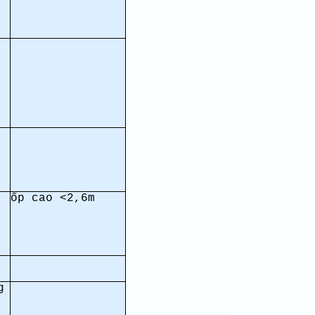
ốp cao <2,6m
g