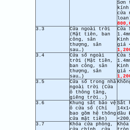
Sơn 
kính
cửa 
loan
800,
3.3
Cửa ngoài trời
Cửa 
(Mặt tiền, ban
1.4m
công, sân
Kinh
thượng, sân
giá 
sau…)
1,20
3.4
Cửa sổ ngoài
Cửa 
trời (Mặt tiền,
1.4m
ban công, sân
Kinh
thượng, sân
giá 
sau…)
1,20
3.5
Cửa sổ trong nhà
Khôn
ngoài trời (Cửa
ô thông tầng,
giếng trời..)
3.6
Khung sắt bảo vệ
Sắt 
ô cửa sổ
(Chỉ
14x1
bao gồm hệ thống
dầu 
cửa mặt tiền)
<200
3.7
Khóa cửa phòng,
Khóa
cửa chính, cửa
tròn