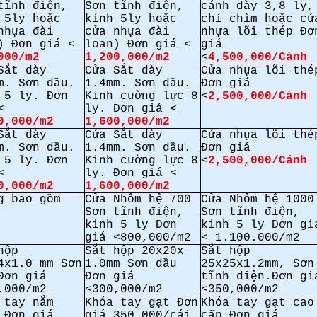
tĩnh điện,
Sơn tĩnh điện,
cánh dày 3,8 ly,
 5ly hoặc
kính 5ly hoặc
chỉ chìm hoặc cử
nhựa đài
cửa nhựa đài
nhựa lõi thép Đơ
) Đơn giá <
loan) Đơn giá <
giá
000/m2
1,200,000/m2
<
4,500,000/Cánh
Sắt dày
Cửa Sắt dày
Cửa nhựa lõi thé
m. Sơn dầu.
1.4mm. Sơn dầu.
Đơn giá
 5 ly. Đơn
Kinh cường lực 8
<
2,500,000/Cánh
<
ly. Đơn giá <
0,000/m2
1,600,000/m2
Sắt dày
Cửa Sắt dày
Cửa nhựa lõi thé
m. Sơn dầu.
1.4mm. Sơn dầu.
Đơn giá
 5 ly. Đơn
Kinh cường lực 8
<
2,500,000/Cánh
<
ly. Đơn giá <
0,000/m2
1,600,000/m2
g bao gồm
Cửa Nhôm hệ 700
Cửa Nhôm hệ 1000
Sơn tĩnh điện,
Sơn tĩnh điện,
kinh 5 ly Đơn
kinh 5 ly Đơn gi
giá <800,000/m2
< 1.100.000/m2
hộp
Sắt hộp 20x20x
Sắt hộp
4x1.0 mm Sơn
1.0mm Sơn dầu
25x25x1.2mm, Sơn
Đơn giá
Đơn giá
tĩnh điện.Đơn gi
,000/m2
<300,000/m2
<350,000/m2
 tay nắm
Khóa tay gạt Đơn
Khóa tay gạt cao
 Đơn giá
giá 350,000/cái
cấp Đơn giá