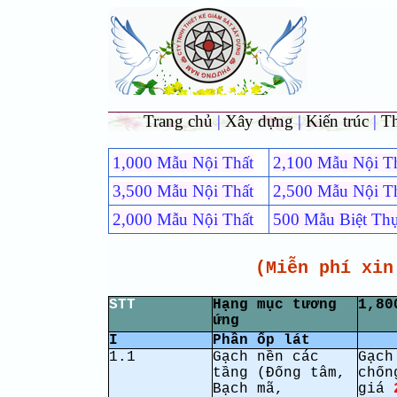
Trang chủ
|
Xây dựng
|
Kiến trúc
|
T
1,000 Mẫu Nội Thất
2,100 Mẫu Nội T
3,500 Mẫu Nội Thất
2,500 Mẫu Nội T
2,000 Mẫu Nội Thất
500 Mẫu Biệt Th
(Miễn phí xin
STT
Hạng mục tương
1,80
ứng
I
Phần ốp lát
1.1
Gạch nền các
Gạch
tầng (Đống tâm,
chốn
Bạch mã,
giá