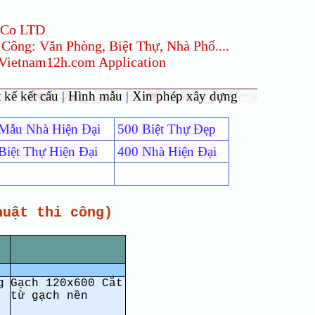
 Co LTD
 Công: Văn Phòng, Biệt Thự, Nhà Phố....
 Vietnam12h.com Application
 kế kết cấu
|
Hình mẫu
|
Xin phép xây dựng
Mẫu Nhà Hiện Đại
500 Biệt Thự Đẹp
Biệt Thự Hiện Đại
400 Nhà Hiện Đại
huật thi công)
g
Gạch 120x600 Cắt
từ gạch nền