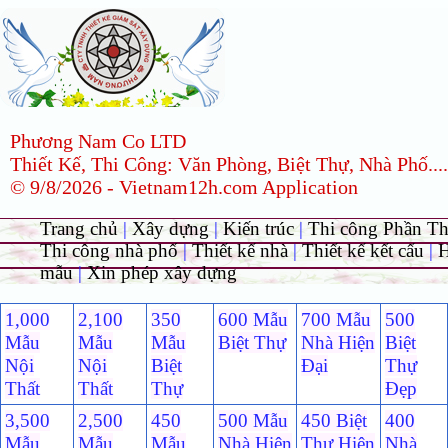
Phương Nam Co LTD
Thiết Kế, Thi Công: Văn Phòng, Biệt Thự, Nhà Phố....
© 9/8/2026 - Vietnam12h.com Application
Trang chủ
|
Xây dựng
|
Kiến trúc
|
Thi công Phần T
Thi công nhà phố
|
Thiết kế nhà
|
Thiết kế kết cấu
|
H
mẫu
|
Xin phép xây dựng
1,000
2,100
350
600 Mẫu
700 Mẫu
500
Mẫu
Mẫu
Mẫu
Biệt Thự
Nhà Hiện
Biệt
Nội
Nội
Biệt
Đại
Thự
Thất
Thất
Thự
Đẹp
3,500
2,500
450
500 Mẫu
450 Biệt
400
Mẫu
Mẫu
Mẫu
Nhà Hiện
Thự Hiện
Nhà