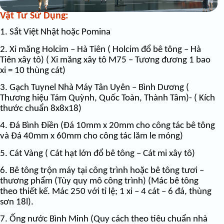
Vật Tư Sử Dụng:
1. Sắt Việt Nhật hoặc Pomina
2. Xi măng Holcim – Hà Tiên ( Holcim đổ bê tông – Hà
Tiên xây tô) ( Xi măng xây tô M75 – Tương đương 1 bao
xi = 10 thùng cát)
3. Gạch Tuynel Nhà Máy Tân Uyên – Bình Dương (
Thương hiệu Tám Quỳnh, Quốc Toàn, Thành Tâm)- ( Kích
thước chuẩn 8x8x18)
4. Đá Bình Điền (Đá 10mm x 20mm cho công tác bê tông
và Đá 40mm x 60mm cho công tác lăm le móng)
5. Cát Vàng ( Cát hạt lớn đổ bê tông – Cát mi xây tô)
6. Bê tông trộn máy tại công trình hoặc bê tông tươi –
thương phẩm (Tùy quy mô công trình) (Mác bê tông
theo thiết kế. Mác 250 với tỉ lệ; 1 xi – 4 cát – 6 đá, thùng
sơn 18l).
7. Ống nước Bình Minh (Quy cách theo tiêu chuẩn nhà