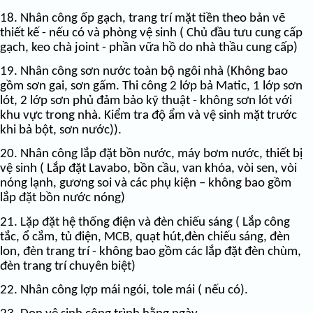
18. Nhân công ốp gạch, trang trí mặt tiền theo bản vẽ
thiết kế - nếu có và phòng vệ sinh ( Chủ đầu tưu cung cấp
gạch, keo chà joint - phần vữa hồ do nhà thầu cung cấp)
19. Nhân công sơn nước toàn bộ ngôi nhà (Không bao
gồm sơn gai, sơn gấm. Thi công 2 lớp bả Matic, 1 lớp sơn
lót, 2 lớp sơn phủ đảm bảo kỹ thuật - không sơn lót với
khu vực trong nhà. Kiểm tra độ ẩm và vệ sinh mặt trước
khi bả bột, sơn nước)).
20. Nhân công lắp đặt bồn nước, máy bơm nước, thiết bị
vệ sinh ( Lắp đặt Lavabo, bồn cầu, van khóa, vòi sen, vòi
nóng lạnh, gương soi và các phụ kiện – không bao gồm
lắp đặt bồn nước nóng)
21. Lặp đặt hệ thống điện và đèn chiếu sáng ( Lắp công
tắc, ổ cắm, tủ điện, MCB, quạt hút,đèn chiếu sáng, đèn
lon, đèn trang trí - không bao gồm các lắp đặt đèn chùm,
đèn trang trí chuyên biệt)
22. Nhân công lợp mái ngói, tole mái ( nếu có).