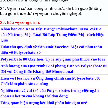
23. Dọn vệ sinh công trình hằng ngày
24. Vệ sinh cơ bản công trình trước khi bàn giao (không
bao gồm thuê đơn vị vệ sinh chuyên nghiệp).
25. Bảo vệ công trình.
Khoa học của Kem Tẩy Trang: Polysorbate 80 và Vai trò
của Nó trong Việc Loại Bỏ Lớp Trang Điểm Một cách Hiệu
Quả
Tuân thủ quy định về Sản xuất Vaccine: Một cái nhìn toàn
diện về Polysorbate 80
Polysorbate 80 Oxy hóa: Tỷ lệ suy giảm phụ thuộc vào loài
Ảnh hưởng của Quá trình Giải phóng Este và Polysorbate 80
đối với Công thức Kháng thể Monoclonal
Hiểu về Hóa học và Ứng dụng chính của Polysorbate 80:
Chất làm phân tán đa năng
Nghiên cứu về vai trò của Polysorbates trong việc ngăn
chặn sự kết tụ của kháng thể đơn dòng
Tổng quan hiện tượng kết khối phân bón đạm urê