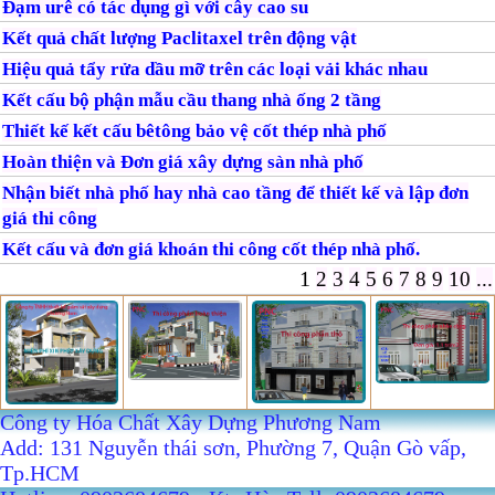
Đạm urê có tác dụng gì với cây cao su
Kết quả chất lượng Paclitaxel trên động vật
Hiệu quả tẩy rửa dầu mỡ trên các loại vải khác nhau
Kết cấu bộ phận mẫu cầu thang nhà ống 2 tầng
Thiết kế kết cấu bêtông bảo vệ cốt thép nhà phố
Hoàn thiện và Đơn giá xây dựng sàn nhà phố
Nhận biết nhà phố hay nhà cao tầng để thiết kế và lập đơn
giá thi công
Kết cấu và đơn giá khoán thi công cốt thép nhà phố.
1
2
3
4
5
6
7
8
9
10
...
Công ty Hóa Chất Xây Dựng Phương Nam
Add: 131 Nguyễn thái sơn, Phường 7, Quận Gò vấp,
Tp.HCM