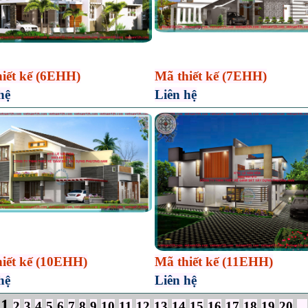
iết kế (6EHH)
Mã thiết kế (7EHH)
hệ
Liên hệ
iết kế (10EHH)
Mã thiết kế (11EHH)
hệ
Liên hệ
1
2
3
4
5
6
7
8
9
10
11
12
13
14
15
16
17
18
19
20
...