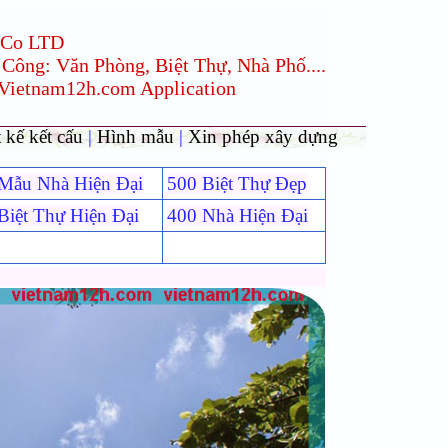
 Co LTD
 Công: Văn Phòng, Biệt Thự, Nhà Phố....
 Vietnam12h.com Application
 kế kết cấu
|
Hình mẫu
|
Xin phép xây dựng
Mẫu Nhà Hiện Đại
500 Biệt Thự Đẹp
Biệt Thự Hiện Đại
400 Nhà Hiện Đại