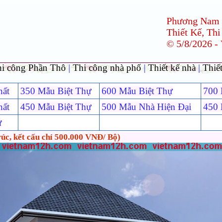
Phương Nam
Thiết Kế, Thi
© 5/8/2026 -
hi công Phần Thô
|
Thi công nhà phố
|
Thiết kế nhà
|
Thiết
hất
350 Mẫu Biệt Thự
600 Mẫu Biệt Thự
700 
hất
450 Mẫu Biệt Thự
500 Mẫu Nhà Hiện Đại
450 
ự
rúc, kết cấu chỉ 500.000 VNĐ/ Bộ)