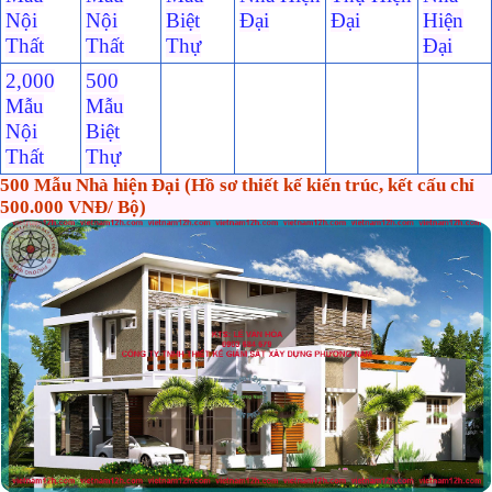
Nội
Nội
Biệt
Đại
Đại
Hiện
Thất
Thất
Thự
Đại
2,000
500
Mẫu
Mẫu
Nội
Biệt
Thất
Thự
500 Mẫu Nhà hiện Đại (Hồ sơ thiết kế kiến trúc, kết cấu chỉ
500.000 VNĐ/ Bộ)