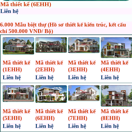
Mã thiết kế (6EHH)
Liên hệ
6.000 Mẫu biệt thự (Hồ sơ thiết kế kiến trúc, kết cấu
chỉ 500.000 VNĐ/ Bộ)
Mã thiết kế
Mã thiết kế
Mã thiết kế
Mã thiết kế
(1EHH)
(2EHH)
(3EHH)
(4EHH)
Liên hệ
Liên hệ
Liên hệ
Liên hệ
Mã thiết kế
Mã thiết kế
Mã thiết kế
Mã thiết kế
(5EHH)
(6EHH)
(7EHH)
(8EHH)
Liên hệ
Liên hệ
Liên hệ
Liên hệ