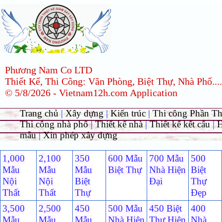
Phương Nam Co LTD
Thiết Kế, Thi Công: Văn Phòng, Biệt Thự, Nhà Phố....
© 5/8/2026 - Vietnam12h.com Application
Trang chủ
|
Xây dựng
|
Kiến trúc
|
Thi công Phần T
Thi công nhà phố
|
Thiết kế nhà
|
Thiết kế kết cấu
|
H
mẫu
|
Xin phép xây dựng
1,000
2,100
350
600 Mẫu
700 Mẫu
500
Mẫu
Mẫu
Mẫu
Biệt Thự
Nhà Hiện
Biệt
Nội
Nội
Biệt
Đại
Thự
Thất
Thất
Thự
Đẹp
3,500
2,500
450
500 Mẫu
450 Biệt
400
Mẫu
Mẫu
Mẫu
Nhà Hiện
Thự Hiện
Nhà