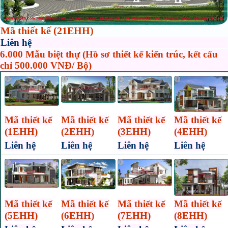
Mã thiết kế (21EHH)
Liên hệ
6.000 Mẫu biệt thự (Hồ sơ thiết kế kiến trúc, kết cấu
chỉ 500.000 VNĐ/ Bộ)
Mã thiết kế
Mã thiết kế
Mã thiết kế
Mã thiết kế
(1EHH)
(2EHH)
(3EHH)
(4EHH)
Liên hệ
Liên hệ
Liên hệ
Liên hệ
Mã thiết kế
Mã thiết kế
Mã thiết kế
Mã thiết kế
(5EHH)
(6EHH)
(7EHH)
(8EHH)