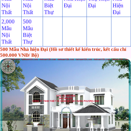
Nội
Nội
Biệt
Đại
Đại
Hiện
Thất
Thất
Thự
Đại
2,000
500
Mẫu
Mẫu
Nội
Biệt
Thất
Thự
500 Mẫu Nhà hiện Đại (Hồ sơ thiết kế kiến trúc, kết cấu chỉ
500.000 VNĐ/ Bộ)