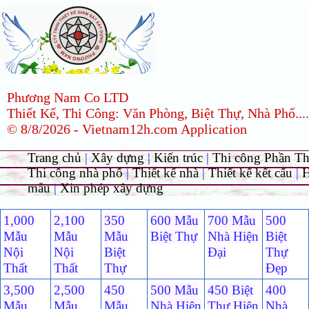
Phương Nam Co LTD
Thiết Kế, Thi Công: Văn Phòng, Biệt Thự, Nhà Phố....
© 8/8/2026 - Vietnam12h.com Application
Trang chủ
|
Xây dựng
|
Kiến trúc
|
Thi công Phần T
Thi công nhà phố
|
Thiết kế nhà
|
Thiết kế kết cấu
|
H
mẫu
|
Xin phép xây dựng
1,000
2,100
350
600 Mẫu
700 Mẫu
500
Mẫu
Mẫu
Mẫu
Biệt Thự
Nhà Hiện
Biệt
Nội
Nội
Biệt
Đại
Thự
Thất
Thất
Thự
Đẹp
3,500
2,500
450
500 Mẫu
450 Biệt
400
Mẫu
Mẫu
Mẫu
Nhà Hiện
Thự Hiện
Nhà