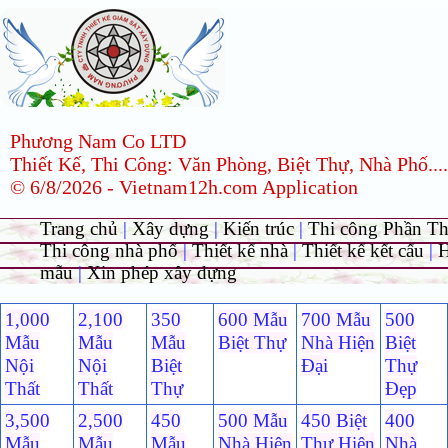
Phương Nam Co LTD
Thiết Kế, Thi Công: Văn Phòng, Biệt Thự, Nhà Phố....
© 6/8/2026 - Vietnam12h.com Application
Trang chủ
|
Xây dựng
|
Kiến trúc
|
Thi công Phần T
Thi công nhà phố
|
Thiết kế nhà
|
Thiết kế kết cấu
|
H
mẫu
|
Xin phép xây dựng
1,000
2,100
350
600 Mẫu
700 Mẫu
500
Mẫu
Mẫu
Mẫu
Biệt Thự
Nhà Hiện
Biệt
Nội
Nội
Biệt
Đại
Thự
Thất
Thất
Thự
Đẹp
3,500
2,500
450
500 Mẫu
450 Biệt
400
Mẫu
Mẫu
Mẫu
Nhà Hiện
Thự Hiện
Nhà