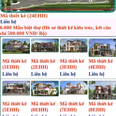
Mã thiết kế (24EHH)
Liên hệ
6.000 Mẫu biệt thự (Hồ sơ thiết kế kiến trúc, kết cấu
chỉ 500.000 VNĐ/ Bộ)
Mã thiết kế
Mã thiết kế
Mã thiết kế
Mã thiết kế
(1EHH)
(2EHH)
(3EHH)
(4EHH)
Liên hệ
Liên hệ
Liên hệ
Liên hệ
Mã thiết kế
Mã thiết kế
Mã thiết kế
Mã thiết kế
(5EHH)
(6EHH)
(7EHH)
(8EHH)