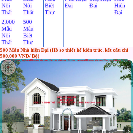
Nội
Nội
Biệt
Đại
Đại
Hiện
Thất
Thất
Thự
Đại
2,000
500
Mẫu
Mẫu
Nội
Biệt
Thất
Thự
500 Mẫu Nhà hiện Đại (Hồ sơ thiết kế kiến trúc, kết cấu chỉ
500.000 VNĐ/ Bộ)