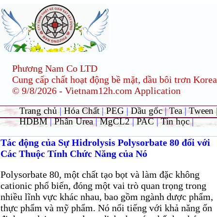
Phương Nam Co LTD
Cung cấp chất hoạt động bề mặt, dầu bôi trơn Korea
© 9/8/2026 - Vietnam12h.com Application
Trang chủ
|
Hóa Chất
|
PEG
|
Dầu gốc
|
Tea
|
Tween
HDBM
|
Phân Urea
|
MgCL2
|
PAC
|
Tin học
|
Tác động của Sự Hidrolysis Polysorbate 80 đối với
Các Thuộc Tính Chức Năng của Nó
Polysorbate 80, một chất tạo bọt và làm đặc không
cationic phổ biến, đóng một vai trò quan trọng trong
nhiều lĩnh vực khác nhau, bao gồm ngành dược phẩm,
thực phẩm và mỹ phẩm. Nó nổi tiếng với khả năng ổn