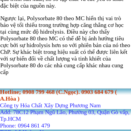
đặc biệt của nguồn này.
Ngược lại, Polysorbate 80 theo MC hiển thị vai trò
bảo vệ tối thiểu trong trường hợp căng thẳng cơ học
tại cùng mức độ hidrolysis. Điều này cho thấy
Polysorbate 80 theo MC có thể dễ bị ảnh hưởng tiêu
cực bởi sự hidrolysis hơn so với phiên bản của nó theo
ChP. Sự khác biệt trong hiệu suất có thể được liên kết
với sự biến đổi về chất lượng và tinh khiết của
Polysorbate 80 do các nhà cung cấp khác nhau cung
cấp
Hotline; 0908 799 468 (C.Ngọc). 0903 684 679 (
A.Hòa )
Công ty Hóa Chất Xây Dựng Phương Nam
Add: 78C12 Phạm Ngũ Lão, Phường 03, Quận Gò vấp,
Tp.HCM
Phone: 0964 861 479