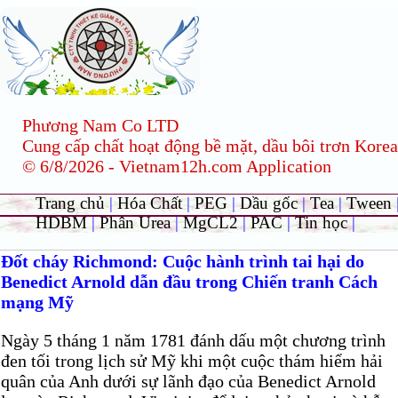
Phương Nam Co LTD
Cung cấp chất hoạt động bề mặt, dầu bôi trơn Korea
© 6/8/2026 - Vietnam12h.com Application
Trang chủ
|
Hóa Chất
|
PEG
|
Dầu gốc
|
Tea
|
Tween
HDBM
|
Phân Urea
|
MgCL2
|
PAC
|
Tin học
|
Đốt cháy Richmond: Cuộc hành trình tai hại do
Benedict Arnold dẫn đầu trong Chiến tranh Cách
mạng Mỹ
Ngày 5 tháng 1 năm 1781 đánh dấu một chương trình
đen tối trong lịch sử Mỹ khi một cuộc thám hiểm hải
quân của Anh dưới sự lãnh đạo của Benedict Arnold