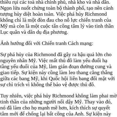
thiêu rụi các toà nhà chính phủ, nhà kho và nhà dân.
Ngọn lửa nuốt chửng toàn bộ thành phố, tạo nên cảnh
tượng hủy diệt hoàn toàn. Việc phá hủy Richmond
không chỉ là một đòn đau cho nỗ lực chiến tranh của
Mỹ mà còn là một cuộc tấn công tâm lý vào tinh thần
Lục quân và dân dụ địa phương.
Ảnh hưởng đối với Chiến tranh Cách mạng:
Sự phá hủy của Richmond đã gây ra hậu quả lớn cho
nguyên nhân Mỹ. Việc mất thủ đô làm yếu đuối hạ
tầng yếu đuối của Mỹ, làm gián đoạn đường cung và
giao tiếp. Sự kiện này cũng làm leo thang căng thẳng
giữa các bang Mỹ, khi Quốc hội liên bang đối mặt với
sự chỉ trích vì không thể bảo vệ được thủ đô.
Tuy nhiên, việc phá hủy Richmond không làm phai mờ
tinh thần của những người nổi dậy Mỹ. Thay vào đó,
nó đã làm cho họ mạnh mẽ hơn, kích thích sự quyết
tâm mới để chống lại bất công của Anh. Sự kiện này