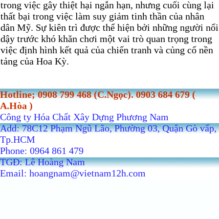
trong việc gây thiệt hại ngắn hạn, nhưng cuối cùng lại
thất bại trong việc làm suy giảm tinh thần của nhân
dân Mỹ. Sự kiên trì được thể hiện bởi những người nổi
dậy trước khó khăn chơi một vai trò quan trọng trong
việc định hình kết quả của chiến tranh và củng cố nền
tảng của Hoa Kỳ.
Hotline; 0908 799 468 (C.Ngọc). 0903 684 679 (
A.Hòa )
Công ty Hóa Chất Xây Dựng Phương Nam
Add: 78C12 Phạm Ngũ Lão, Phường 03, Quận Gò vấp,
Tp.HCM
Phone: 0964 861 479
TGĐ: Lê Hoàng Nam
Email: hoangnam@vietnam12h.com