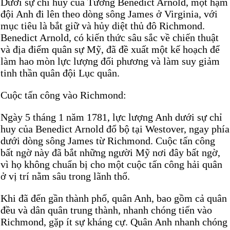
Dưới sự chỉ huy của Tướng Benedict Arnold, một hạm
đội Anh đi lên theo dòng sông James ở Virginia, với
mục tiêu là bắt giữ và hủy diệt thủ đô Richmond.
Benedict Arnold, có kiến thức sâu sắc về chiến thuật
và địa điểm quân sự Mỹ, đã đề xuất một kế hoạch để
làm hao mòn lực lượng đối phương và làm suy giảm
tinh thần quân đội Lục quân.
Cuộc tấn công vào Richmond:
Ngày 5 tháng 1 năm 1781, lực lượng Anh dưới sự chỉ
huy của Benedict Arnold đổ bộ tại Westover, ngay phía
dưới dòng sông James từ Richmond. Cuộc tấn công
bất ngờ này đã bắt những người Mỹ nơi đây bất ngờ,
vì họ không chuẩn bị cho một cuộc tấn công hải quân
ở vị trí nằm sâu trong lãnh thổ.
Khi đã đến gần thành phố, quân Anh, bao gồm cả quân
đều và dân quân trung thành, nhanh chóng tiến vào
Richmond, gặp ít sự kháng cự. Quân Anh nhanh chóng