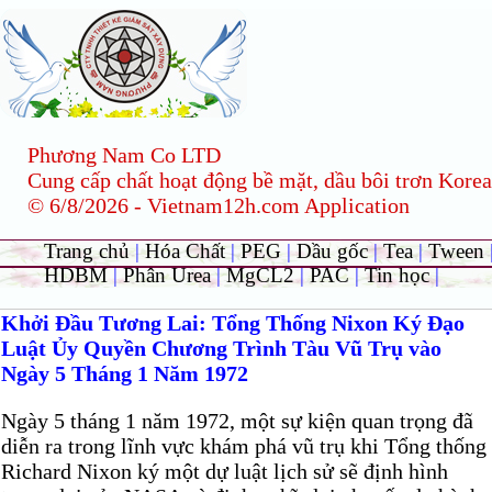
Phương Nam Co LTD
Cung cấp chất hoạt động bề mặt, dầu bôi trơn Korea
© 6/8/2026 - Vietnam12h.com Application
Trang chủ
|
Hóa Chất
|
PEG
|
Dầu gốc
|
Tea
|
Tween
HDBM
|
Phân Urea
|
MgCL2
|
PAC
|
Tin học
|
Khởi Đầu Tương Lai: Tổng Thống Nixon Ký Đạo
Luật Ủy Quyền Chương Trình Tàu Vũ Trụ vào
Ngày 5 Tháng 1 Năm 1972
Ngày 5 tháng 1 năm 1972, một sự kiện quan trọng đã
diễn ra trong lĩnh vực khám phá vũ trụ khi Tổng thống
Richard Nixon ký một dự luật lịch sử sẽ định hình