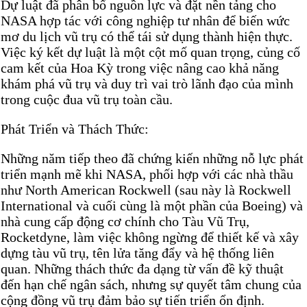
Dự luật đã phân bổ nguồn lực và đặt nền tảng cho
NASA hợp tác với công nghiệp tư nhân để biến wức
mơ du lịch vũ trụ có thể tái sử dụng thành hiện thực.
Việc ký kết dự luật là một cột mố quan trọng, củng cố
cam kết của Hoa Kỳ trong việc nâng cao khả năng
khám phá vũ trụ và duy trì vai trò lãnh đạo của mình
trong cuộc đua vũ trụ toàn cầu.
Phát Triển và Thách Thức:
Những năm tiếp theo đã chứng kiến những nỗ lực phát
triển mạnh mẽ khi NASA, phối hợp với các nhà thầu
như North American Rockwell (sau này là Rockwell
International và cuối cùng là một phần của Boeing) và
nhà cung cấp động cơ chính cho Tàu Vũ Trụ,
Rocketdyne, làm việc không ngừng để thiết kế và xây
dựng tàu vũ trụ, tên lửa tăng đẩy và hệ thống liên
quan. Những thách thức đa dạng từ vấn đề kỹ thuật
đến hạn chế ngân sách, nhưng sự quyết tâm chung của
cộng đồng vũ trụ đảm bảo sự tiến triển ổn định.