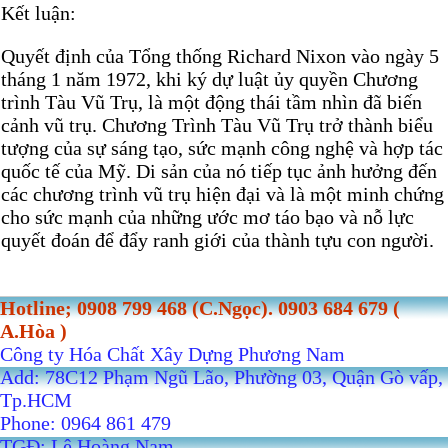
Kết luận:
Quyết định của Tổng thống Richard Nixon vào ngày 5
tháng 1 năm 1972, khi ký dự luật ủy quyền Chương
trình Tàu Vũ Trụ, là một động thái tầm nhìn đã biến
cảnh vũ trụ. Chương Trình Tàu Vũ Trụ trở thành biểu
tượng của sự sáng tạo, sức mạnh công nghệ và hợp tác
quốc tế của Mỹ. Di sản của nó tiếp tục ảnh hưởng đến
các chương trình vũ trụ hiện đại và là một minh chứng
cho sức mạnh của những ước mơ táo bạo và nỗ lực
quyết đoán để đẩy ranh giới của thành tựu con người.
Hotline; 0908 799 468 (C.Ngọc). 0903 684 679 (
A.Hòa )
Công ty Hóa Chất Xây Dựng Phương Nam
Add: 78C12 Phạm Ngũ Lão, Phường 03, Quận Gò vấp,
Tp.HCM
Phone: 0964 861 479
TGĐ: Lê Hoàng Nam