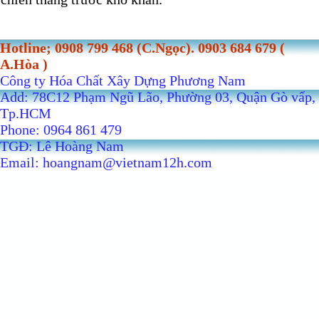
Hotline; 0908 799 468 (C.Ngọc). 0903 684 679 (
A.Hòa )
Công ty Hóa Chất Xây Dựng Phương Nam
Add: 78C12 Phạm Ngũ Lão, Phường 03, Quận Gò vấp,
Tp.HCM
Phone: 0964 861 479
TGĐ: Lê Hoàng Nam
Email: hoangnam@vietnam12h.com