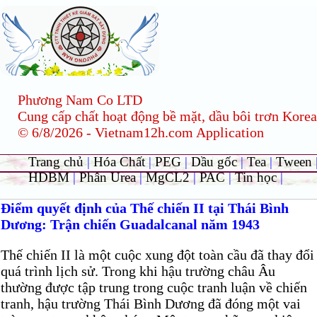
Phương Nam Co LTD
Cung cấp chất hoạt động bề mặt, dầu bôi trơn Korea
© 6/8/2026 - Vietnam12h.com Application
Trang chủ
|
Hóa Chất
|
PEG
|
Dầu gốc
|
Tea
|
Tween
HDBM
|
Phân Urea
|
MgCL2
|
PAC
|
Tin học
|
Điểm quyết định của Thế chiến II tại Thái Bình
Dương: Trận chiến Guadalcanal năm 1943
Thế chiến II là một cuộc xung đột toàn cầu đã thay đổi
quá trình lịch sử. Trong khi hậu trường châu Âu
thường được tập trung trong cuộc tranh luận về chiến
tranh, hậu trường Thái Bình Dương đã đóng một vai